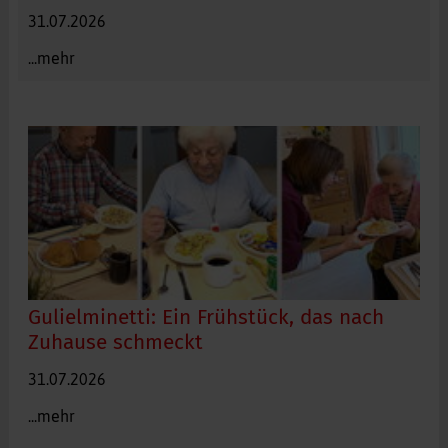
31.07.2026
Die neue ENERGIE TANKE – ein moderner Raum für Aktivität,
Begegnung und Wohlbefinden der Bewohnerinnen und
...mehr
Bewohner. Foto: Renate Dauner, Gulielminetti
Gulielminetti: Ein Frühstück, das nach
Zuhause schmeckt
Frühstück im Gulielminetti: Fotos: Larissa Schäfer
31.07.2026
...mehr