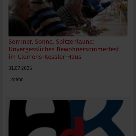
Sommer, Sonne, Spitzenlaune:
Unvergessliches Bewohnersommerfest
im Clemens-Kessler-Haus
Fröhliches Sommerfest im Clemens-Kessler-Haus. Foto:
31.07.2026
Brigitte Dollansky (Allgäuer Zeitung)
...mehr