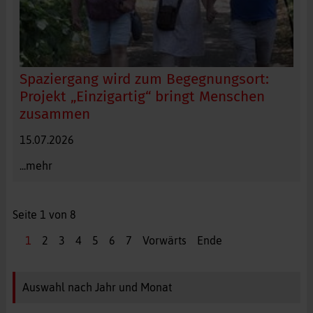
Spaziergang wird zum Begegnungsort:
Projekt „Einzigartig“ bringt Menschen
zusammen
Gemeinsam unterwegs in der romantischen Allee bei
15.07.2026
Marktoberdorf: Der Spaziergang bot zahlreiche
Gelegenheiten für neue Begegnungen und persönliche
...mehr
Gespräche. Foto: Franziska Stoll
Seite 1 von 8
1
2
3
4
5
6
7
Vorwärts
Ende
Auswahl nach Jahr und Monat