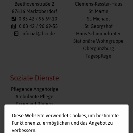
überspringen
Beethovenstraße 2
Clemens-Kessler-Haus
87616 Marktoberdorf
St. Martin
0 83 42 / 96 69-10
St. Michael
0 83 42 / 96 69-55
St. Georgshof
info.oal@brk.de
Haus Schimmelreiter
Stationäre Wohngruppe
Obergünzburg
Tagespflege
Soziale Dienste
Navigation
Pflegende Angehörige
überspringen
Ambulante Pflege
Essen auf Rädern
Fahr- und Begleitdienst
Diese Webseite verwendet Cookies, um bestimmte
Tagespflege
Funktionen zu ermöglichen und das Angebot zu
Hausnotruf
verbessern.