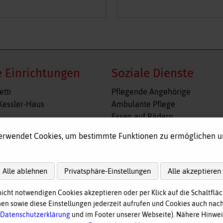
 Einrichtungen
Soziale Dienste
n
Navigation
etti
Pflegende Angehörige
gen
überspringen
Kessler-Haus
Ambulante Pflege
Essen auf Rädern
l
Fahr- und Begleitdienst
erwendet Cookies, um bestimmte Funktionen zu ermöglichen 
shof
Tagespflege
immelreiter
Hausnotruf
re Wohngruppe Obergünzburg
Alle ablehnen
Privatsphäre-Einstellungen
Alle akzeptieren
ege
nicht notwendigen Cookies akzeptieren oder per Klick auf die Schaltfläc
n sowie diese Einstellungen jederzeit aufrufen und Cookies auch nach
nach
oben
Datenschutzerklärung
und im Footer unserer Webseite). Nähere Hinweis