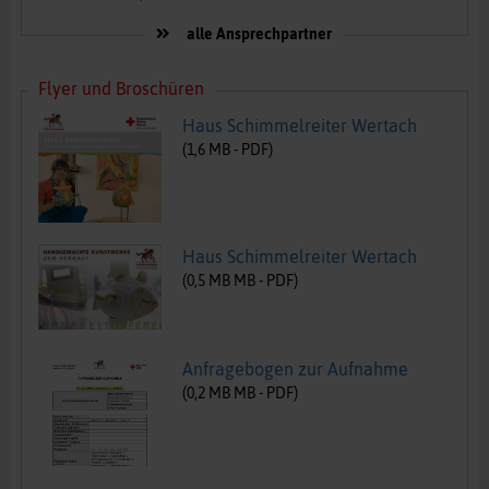
alle Ansprechpartner
Flyer und Broschüren
Haus Schimmelreiter Wertach
(
1,6
MB -
PDF
)
Haus Schimmelreiter Wertach
(
0,5 MB
MB -
PDF
)
Anfragebogen zur Aufnahme
(
0,2 MB
MB -
PDF
)