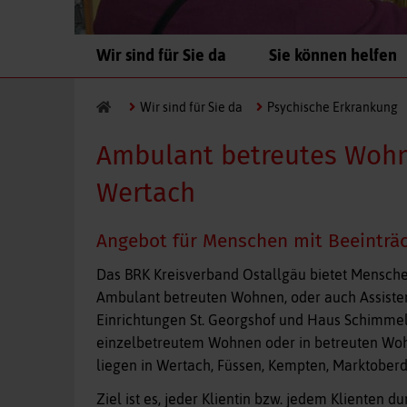
Navigation
Wir sind für Sie da
Sie können helfen
überspringen
Wir sind für Sie da
Psychische Erkrankung
Ambulant betreutes Wohn
Wertach
Angebot für Menschen mit Beeinträ
Das BRK Kreisverband Ostallgäu bietet Mensch
Ambulant betreuten Wohnen, oder auch Assiste
Einrichtungen St. Georgshof und Haus Schimmel
einzelbetreutem Wohnen oder in betreuten Wo
liegen in Wertach, Füssen, Kempten, Marktober
Ziel ist es, jeder Klientin bzw. jedem Klienten 