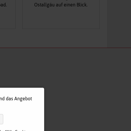
oad.
Ostallgäu auf einen Blick.
und das Angebot