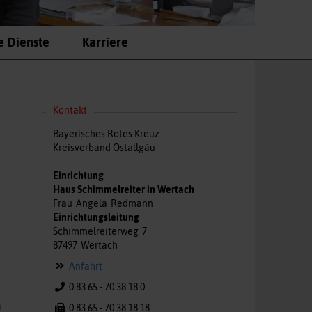
e Dienste
Karriere
Kontakt
Bayerisches Rotes Kreuz
Kreisverband Ostallgäu
Einrichtung
Haus Schimmelreiter in Wertach
Frau
Angela
Redmann
Einrichtungsleitung
Schimmelreiterweg
7
87497
Wertach
Anfahrt
0 83 65 - 70 38 18 0
m
0 83 65 - 70 38 18 18