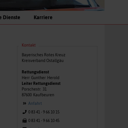
e Dienste
Karriere
Kontakt
Bayerisches Rotes Kreuz
Kreisverband Ostallgäu
Rettungsdienst
Herr
Gunther
Herold
Leiter Rettungsdienst
.
Porschestr.
31
87600
Kaufbeuren
Anfahrt
0 83 41 - 9 66 10 15
0 83 41 - 9 66 10 45