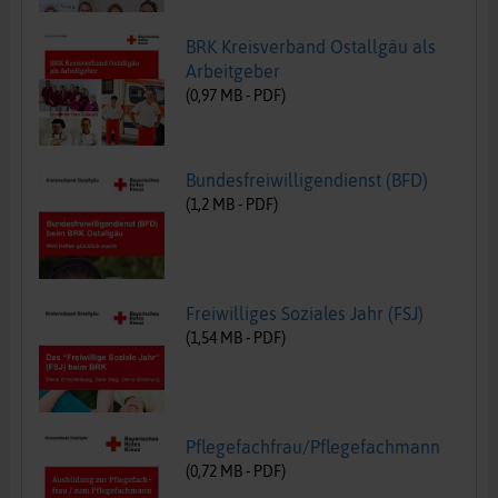
BRK Kreisverband Ostallgäu als
Arbeitgeber
(
0,97
MB -
PDF
)
Bundesfreiwilligendienst (BFD)
(
1,2
MB -
PDF
)
Freiwilliges Soziales Jahr (FSJ)
(
1,54
MB -
PDF
)
Pflegefachfrau/Pflegefachmann
(
0,72
MB -
PDF
)