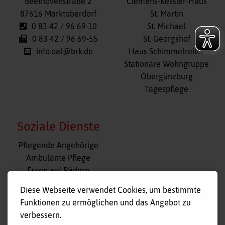
überspringen
Beethovenstraße 2
Clemens-Kessler-Haus
87616 Marktoberdorf
St. Martin
0 83 42 / 96 69-10
St. Michael
0 83 42 / 96 69-55
St. Georgshof
info.oal@brk.de
Haus Schimmelreiter
Stationäre Wohngruppe
Obergünzburg
Tagespflege
Soziale Dienste
Navigation
Pflegende Angehörige
überspringen
Ambulante Pflege
Essen auf Rädern
Fahr- und Begleitdienst
Diese Webseite verwendet Cookies, um bestimmte
Tagespflege
Funktionen zu ermöglichen und das Angebot zu
Hausnotruf
verbessern.