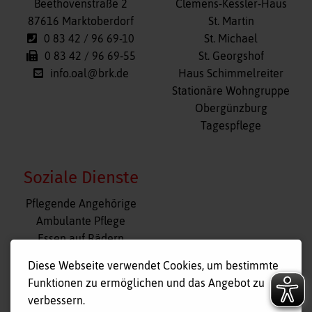
überspringen
Beethovenstraße 2
Clemens-Kessler-Haus
87616 Marktoberdorf
St. Martin
0 83 42 / 96 69-10
St. Michael
0 83 42 / 96 69-55
St. Georgshof
info.oal@brk.de
Haus Schimmelreiter
Stationäre Wohngruppe
Obergünzburg
Tagespflege
Soziale Dienste
Navigation
Pflegende Angehörige
überspringen
Ambulante Pflege
Essen auf Rädern
Fahr- und Begleitdienst
Diese Webseite verwendet Cookies, um bestimmte
Tagespflege
Funktionen zu ermöglichen und das Angebot zu
Hausnotruf
verbessern.