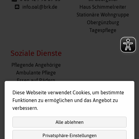
info.oal@brk.de
Haus Schimmelreiter
Stationäre Wohngruppe
Obergünzburg
Tagespflege
Soziale Dienste
Navigation
Pflegende Angehörige
überspringen
Ambulante Pflege
Essen auf Rädern
Fahr- und Begleitdienst
Diese Webseite verwendet Cookies, um bestimmte
Tagespflege
Funktionen zu ermöglichen und das Angebot zu
Hausnotruf
verbessern.
Alle ablehnen
Privatsphäre-Einstellungen