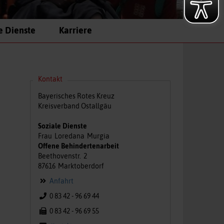
e Dienste
Karriere
Kontakt
Bayerisches Rotes Kreuz
Kreisverband Ostallgäu
Soziale Dienste
Frau
Loredana
Murgia
Offene Behindertenarbeit
Beethovenstr.
2
87616
Marktoberdorf
Anfahrt
0 83 42 - 96 69 44
0 83 42 - 96 69 55