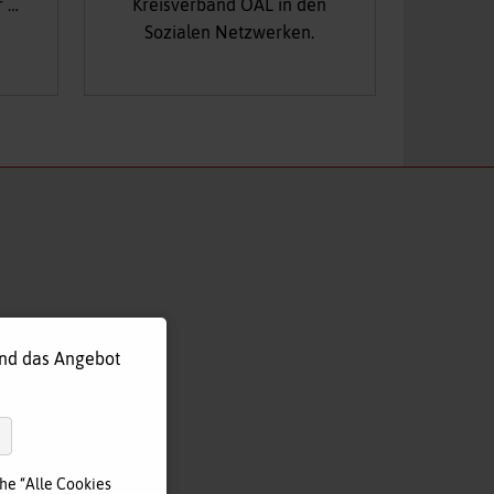
r …
Kreisverband OAL in den
Sozialen Netzwerken.
und das Angebot
he “Alle Cookies