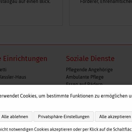
stallgäu auf einen Blick.
Förderer, Ehrenamtliche
 Einrichtungen
Soziale Dienste
n
Navigation
etti
Pflegende Angehörige
gen
überspringen
Kessler-Haus
Ambulante Pflege
Essen auf Rädern
l
Fahr- und Begleitdienst
erwendet Cookies, um bestimmte Funktionen zu ermöglichen 
shof
Tagespflege
immelreiter
Hausnotruf
re Wohngruppe Obergünzburg
Alle ablehnen
Privatsphäre-Einstellungen
Alle akzeptieren
ege
nicht notwendigen Cookies akzeptieren oder per Klick auf die Schaltfläc