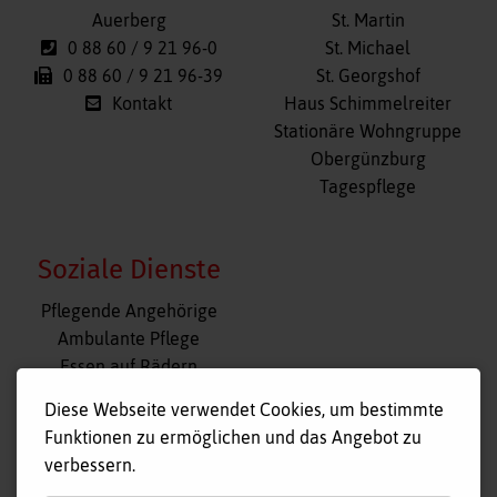
Auerberg
St. Martin
0 88 60 / 9 21 96-0
St. Michael
0 88 60 / 9 21 96-39
St. Georgshof
Kontakt
Haus Schimmelreiter
Stationäre Wohngruppe
Obergünzburg
Tagespflege
Soziale Dienste
Navigation
Pflegende Angehörige
überspringen
Ambulante Pflege
Essen auf Rädern
Fahr- und Begleitdienst
Diese Webseite verwendet Cookies, um bestimmte
Tagespflege
Funktionen zu ermöglichen und das Angebot zu
Hausnotruf
verbessern.