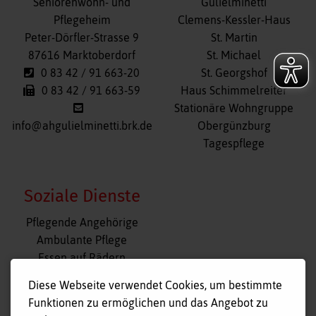
Navigation
Seniorenwohn- und
Gulielminetti
überspringen
Pflegeheim
Clemens-Kessler-Haus
Peter-Dörfler-Strasse 9
St. Martin
87616 Marktoberdorf
St. Michael
0 83 42 / 91 663-20
St. Georgshof
0 83 42 / 91 663-59
Haus Schimmelreiter
Stationäre Wohngruppe
info@ahgulielminetti.brk.de
Obergünzburg
Tagespflege
Soziale Dienste
Navigation
Pflegende Angehörige
überspringen
Ambulante Pflege
Essen auf Rädern
Fahr- und Begleitdienst
Diese Webseite verwendet Cookies, um bestimmte
Tagespflege
Funktionen zu ermöglichen und das Angebot zu
Hausnotruf