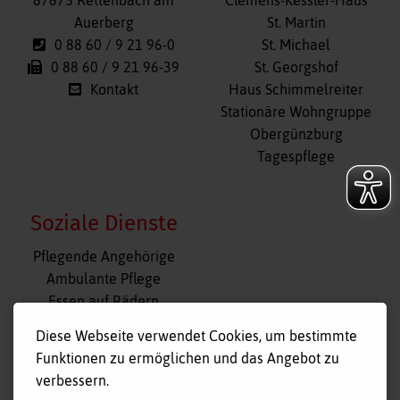
Auerberg
St. Martin
0 88 60 / 9 21 96-0
St. Michael
0 88 60 / 9 21 96-39
St. Georgshof
Kontakt
Haus Schimmelreiter
Stationäre Wohngruppe
Obergünzburg
Tagespflege
Soziale Dienste
Navigation
Pflegende Angehörige
überspringen
Ambulante Pflege
Essen auf Rädern
Fahr- und Begleitdienst
Diese Webseite verwendet Cookies, um bestimmte
Tagespflege
Funktionen zu ermöglichen und das Angebot zu
Hausnotruf
verbessern.