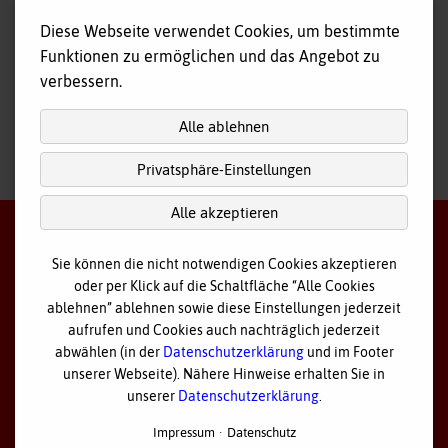
Fahr- und Begleitdienst
Diese Webseite verwendet Cookies, um bestimmte
Tagespflege
Funktionen zu ermöglichen und das Angebot zu
Hausnotruf
verbessern.
Alle ablehnen
Privatsphäre-Einstellungen
nach
oben
Alle akzeptieren
Sie können die nicht notwendigen Cookies akzeptieren
oder per Klick auf die Schaltfläche “Alle Cookies
©
2026 Bayerisches Rotes Kreuz - Kreisverband Ostallgäu
ablehnen” ablehnen sowie diese Einstellungen jederzeit
aufrufen und Cookies auch nachträglich jederzeit
Datenschutz
abwählen (in der
Datenschutzerklärung
und im Footer
unserer Webseite). Nähere Hinweise erhalten Sie in
Cookie Einstellungen
unserer
Datenschutzerklärung
.
Impressum
Impressum
Datenschutz