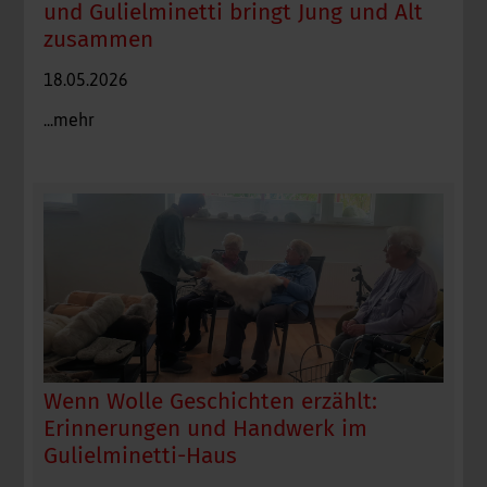
und Gulielminetti bringt Jung und Alt
Beim gemeinsamen Spielen und Gesprächen entstanden
zusammen
im BRK Gulielminetti Seniorenwohn- und Pflegeheim
Begegnungen zwischen den Schülerinnen und Schülern
18.05.2026
der Don-Bosco-Schule und den Bewohnerinnen und
...mehr
Bewohnern. Foto: Claudia Schien
Wenn Wolle Geschichten erzählt:
Erinnerungen und Handwerk im
Anja Leiner vom Weldener Hof erklärte den
Gulielminetti-Haus
Bewohnerinnen und Bewohnern des BRK Gulielminetti-