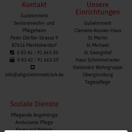
Kontakt
Unsere
Einrichtungen
Gulielminetti
Navigation
Seniorenwohn- und
Gulielminetti
überspringen
Pflegeheim
Clemens-Kessler-Haus
Peter-Dörfler-Strasse 9
St. Martin
87616 Marktoberdorf
St. Michael
0 83 42 / 91 663-20
St. Georgshof
0 83 42 / 91 663-59
Haus Schimmelreiter
Stationäre Wohngruppe
info@ahgulielminetti.brk.de
Obergünzburg
Tagespflege
Soziale Dienste
Navigation
Pflegende Angehörige
überspringen
Ambulante Pflege
Essen auf Rädern