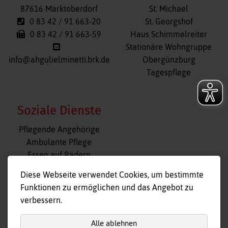
87616 Marktoberdorf
St. Michael
0 83 42 / 91 663-20
St. Georgshof
0 83 42 / 91 663-59
Haus Schimmelreiter
Stationäre Wohngruppe
info@ahgulielminetti.brk.de
Obergünzburg
Tagespflege
Soziale Dienste
Navigation
Pflegende Angehörige
überspringen
Ambulante Pflege
Essen auf Rädern
Fahr- und Begleitdienst
Diese Webseite verwendet Cookies, um bestimmte
Tagespflege
Funktionen zu ermöglichen und das Angebot zu
Hausnotruf
verbessern.
Alle ablehnen