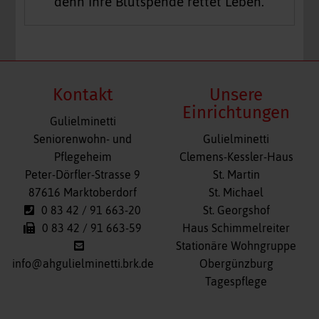
denn Ihre Blutspende rettet Leben.
Kontakt
Unsere
Einrichtungen
Gulielminetti
Navigation
Seniorenwohn- und
Gulielminetti
überspringen
Pflegeheim
Clemens-Kessler-Haus
Peter-Dörfler-Strasse 9
St. Martin
87616 Marktoberdorf
St. Michael
0 83 42 / 91 663-20
St. Georgshof
0 83 42 / 91 663-59
Haus Schimmelreiter
Stationäre Wohngruppe
info@ahgulielminetti.brk.de
Obergünzburg
Tagespflege