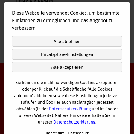
Essen auf Rädern
Fahr- und Begleitdienst
Diese Webseite verwendet Cookies, um bestimmte
Tagespflege
Funktionen zu ermöglichen und das Angebot zu
Hausnotruf
verbessern.
Alle ablehnen
Privatsphäre-Einstellungen
nach
oben
Alle akzeptieren
Sie können die nicht notwendigen Cookies akzeptieren
oder per Klick auf die Schaltfläche “Alle Cookies
©
2026 Bayerisches Rotes Kreuz - Kreisverband Ostallgäu
ablehnen” ablehnen sowie diese Einstellungen jederzeit
aufrufen und Cookies auch nachträglich jederzeit
Datenschutz
abwählen (in der
Datenschutzerklärung
und im Footer
unserer Webseite). Nähere Hinweise erhalten Sie in
Cookie Einstellungen
unserer
Datenschutzerklärung
.
Impressum
Impressum
Datenschutz