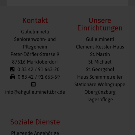
Kontakt
Unsere
Einrichtungen
Gulielminetti
Navigation
Seniorenwohn- und
Gulielminetti
überspringen
Pflegeheim
Clemens-Kessler-Haus
Peter-Dörfler-Strasse 9
St. Martin
87616 Marktoberdorf
St. Michael
0 83 42 / 91 663-20
St. Georgshof
0 83 42 / 91 663-59
Haus Schimmelreiter
Stationäre Wohngruppe
info@ahgulielminetti.brk.de
Obergünzburg
Tagespflege
Soziale Dienste
Navigation
Pflegende Angehörige