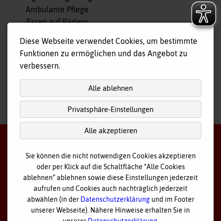
überspringen
Ambulante Pflege
Essen auf Rädern
Fahr- und Begleitdienst
Diese Webseite verwendet Cookies, um bestimmte
Tagespflege
Funktionen zu ermöglichen und das Angebot zu
Hausnotruf
verbessern.
Alle ablehnen
Privatsphäre-Einstellungen
nach
oben
Alle akzeptieren
Sie können die nicht notwendigen Cookies akzeptieren
oder per Klick auf die Schaltfläche “Alle Cookies
©
2026 Bayerisches Rotes Kreuz - Kreisverband Ostallgäu
ablehnen” ablehnen sowie diese Einstellungen jederzeit
aufrufen und Cookies auch nachträglich jederzeit
Datenschutz
abwählen (in der
Datenschutzerklärung
und im Footer
unserer Webseite). Nähere Hinweise erhalten Sie in
Cookie Einstellungen