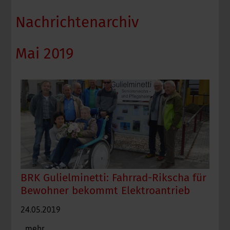
Nachrichtenarchiv
Mai 2019
BRK Gulielminetti: Fahrrad-Rikscha für
Bewohner bekommt Elektroantrieb
Fotos: C. Fürguth
24.05.2019
...mehr