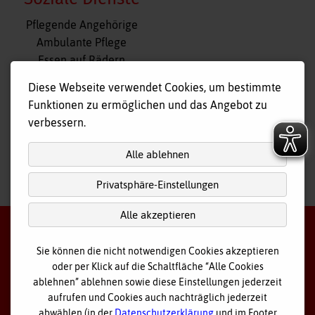
Navigation
Pflegende Angehörige
überspringen
Ambulante Pflege
Essen auf Rädern
Fahr- und Begleitdienst
Diese Webseite verwendet Cookies, um bestimmte
Tagespflege
Funktionen zu ermöglichen und das Angebot zu
Hausnotruf
verbessern.
Alle ablehnen
Privatsphäre-Einstellungen
nach
oben
Alle akzeptieren
Sie können die nicht notwendigen Cookies akzeptieren
oder per Klick auf die Schaltfläche “Alle Cookies
©
2026 Bayerisches Rotes Kreuz - Kreisverband Ostallgäu
ablehnen” ablehnen sowie diese Einstellungen jederzeit
aufrufen und Cookies auch nachträglich jederzeit
Datenschutz
abwählen (in der
Datenschutzerklärung
und im Footer