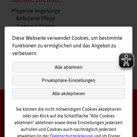
Navigation
Pflegende Angehörige
überspringen
Ambulante Pflege
Essen auf Rädern
Fahr- und Begleitdienst
Diese Webseite verwendet Cookies, um bestimmte
Tagespflege
Funktionen zu ermöglichen und das Angebot zu
Hausnotruf
verbessern.
Alle ablehnen
Privatsphäre-Einstellungen
nach
oben
Alle akzeptieren
Sie können die nicht notwendigen Cookies akzeptieren
oder per Klick auf die Schaltfläche “Alle Cookies
©
2026 Bayerisches Rotes Kreuz - Kreisverband Ostallgäu
ablehnen” ablehnen sowie diese Einstellungen jederzeit
aufrufen und Cookies auch nachträglich jederzeit
Datenschutz
abwählen (in der
Datenschutzerklärung
und im Footer