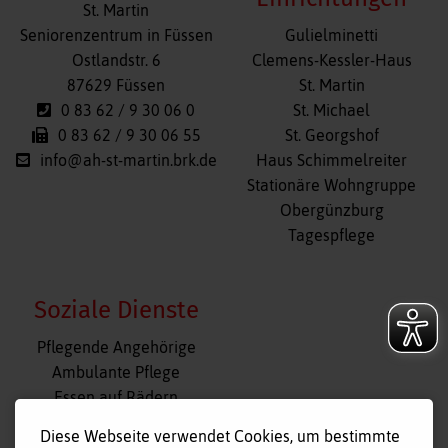
St. Martin
Navigation
Seniorenzentrum in Füssen
Gulielminetti
überspringen
Ostlandstr. 6
Clemens-Kessler-Haus
87629 Füssen
St. Martin
0 83 62 / 9 30 06 0
St. Michael
0 83 62 / 9 30 06 55
St. Georgshof
info@ah-st-martin.brk.de
Haus Schimmelreiter
Stationäre Wohngruppe
Obergünzburg
Tagespflege
Soziale Dienste
Navigation
Pflegende Angehörige
überspringen
Ambulante Pflege
Essen auf Rädern
Fahr- und Begleitdienst
Diese Webseite verwendet Cookies, um bestimmte
Tagespflege