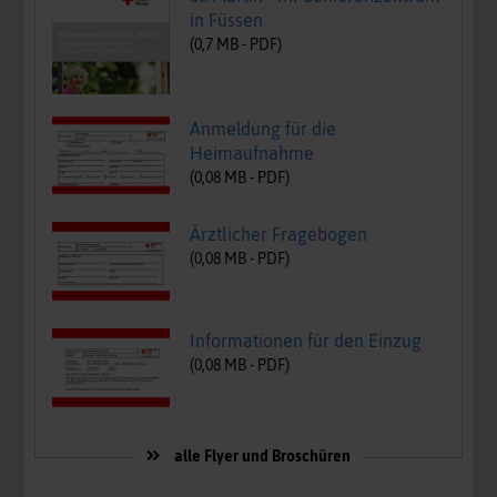
in Füssen
(
0,7
MB -
PDF
)
Anmeldung für die
Heimaufnahme
(
0,08
MB -
PDF
)
Ärztlicher Fragebogen
(
0,08
MB -
PDF
)
Informationen für den Einzug
(
0,08
MB -
PDF
)
alle Flyer und Broschüren