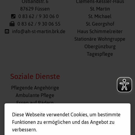
überspringen
Ostlandstr. 6
Clemens-Kessler-Haus
87629 Füssen
St. Martin
0 83 62 / 9 30 06 0
St. Michael
0 83 62 / 9 30 06 55
St. Georgshof
info@ah-st-martin.brk.de
Haus Schimmelreiter
Stationäre Wohngruppe
Obergünzburg
Tagespflege
Soziale Dienste
Navigation
Pflegende Angehörige
überspringen
Ambulante Pflege
Essen auf Rädern
Fahr- und Begleitdienst
Diese Webseite verwendet Cookies, um bestimmte
Tagespflege
Funktionen zu ermöglichen und das Angebot zu
Hausnotruf
verbessern.