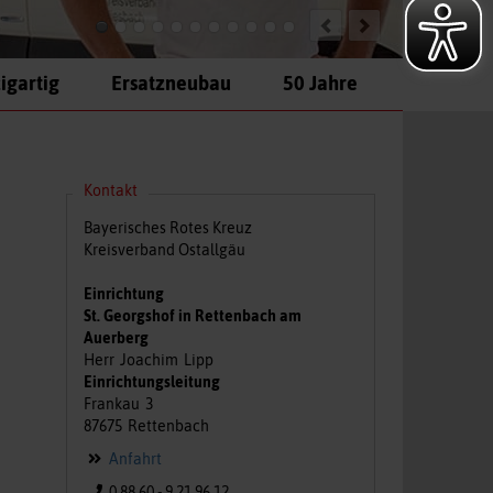
igartig
Ersatzneubau
50 Jahre
Kontakt
Bayerisches Rotes Kreuz
Kreisverband Ostallgäu
Einrichtung
St. Georgshof in Rettenbach am
Auerberg
Herr
Joachim
Lipp
Einrichtungsleitung
Frankau
3
87675
Rettenbach
Anfahrt
0 88 60 - 9 21 96 12