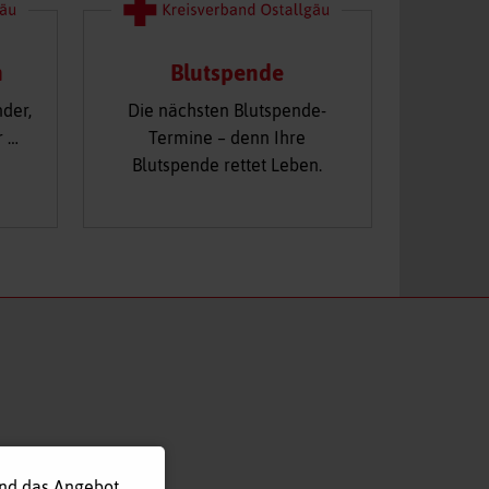
n
Blutspende
nder,
Die nächsten Blutspende-
r …
Termine – denn Ihre
Blutspende rettet Leben.
und das Angebot