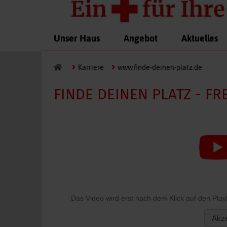
2
3
4
5
6
7
8
9
10
11
Navigation
Unser Haus
Angebot
Aktuelles
überspringen
Karriere
www.finde-deinen-platz.de
FINDE DEINEN PLATZ - FR