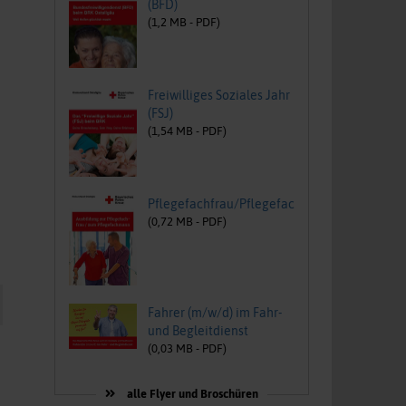
(BFD)
(
1,2
MB -
PDF
)
Freiwilliges Soziales Jahr
(FSJ)
(
1,54
MB -
PDF
)
Pflegefachfrau/Pflegefachmann
(
0,72
MB -
PDF
)
Fahrer (m/w/d) im Fahr-
und Begleitdienst
(
0,03
MB -
PDF
)
alle Flyer und Broschüren