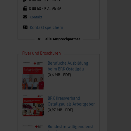
0 88 60 - 9 21 96 39
Kontakt
Kontakt speichern
alle Ansprechpartner
Flyer und Broschüren
Berufliche Ausbildung
beim BRK Ostallgäu
(
0,6
MB -
PDF
)
BRK Kreisverband
Ostallgäu als Arbeitgeber
(
0,97
MB -
PDF
)
Bundesfreiwilligendienst