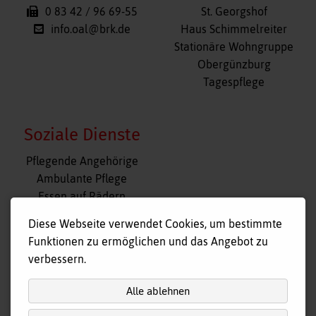
0 83 42 / 96 69-55
St. Georgshof
info.oal@brk.de
Haus Schimmelreiter
Stationäre Wohngruppe
Obergünzburg
Tagespflege
Soziale Dienste
Navigation
Pflegende Angehörige
überspringen
Ambulante Pflege
Essen auf Rädern
Fahr- und Begleitdienst
Diese Webseite verwendet Cookies, um bestimmte
Tagespflege
Funktionen zu ermöglichen und das Angebot zu
Hausnotruf
verbessern.
Alle ablehnen