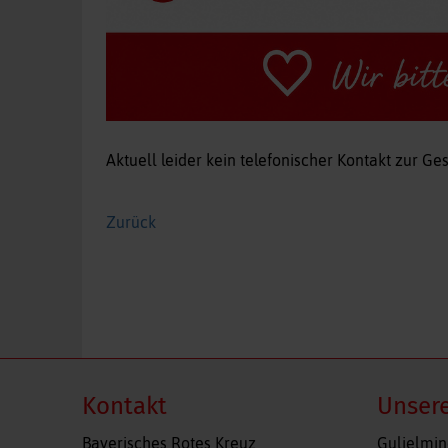
Aktuell leider kein telefonischer Kontakt zur Ge
Zurück
Kontakt
Unsere
Navigatio
Bayerisches Rotes Kreuz
Gulielmin