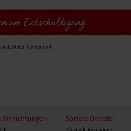
schäftsstelle Kaufbeuren!
 Einrichtungen
Soziale Dienste
n
Navigation
etti
Pflegende Angehörige