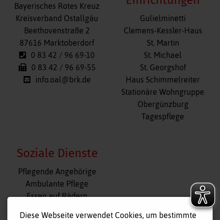
Einrichtungen
Bayerisches Rotes Kreuz
Navigation
Kreisverband Ostallgäu
Gulielminetti
überspringen
Beethovenstraße 2
Clemens-Kessler-Haus
87616 Marktoberdorf
St. Martin
0 83 42 / 96 69-10
St. Michael
0 83 42 / 96 69-55
St. Georgshof
info.oal@brk.de
Haus Schimmelreiter
Stationäre Wohngruppe
Obergünzburg
Tagespflege
Soziale Dienste
Navigation
Pflegende Angehörige
überspringen
Ambulante Pflege
Essen auf Rädern
Fahr- und Begleitdienst
Diese Webseite verwendet Cookies, um bestimmte