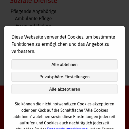
Soziale Dienste
Navigation
Pflegende Angehörige
überspringen
Ambulante Pflege
Essen auf Rädern
Fahr- und Begleitdienst
Diese Webseite verwendet Cookies, um bestimmte
Tagespflege
Funktionen zu ermöglichen und das Angebot zu
Hausnotruf
verbessern.
Alle ablehnen
Privatsphäre-Einstellungen
nach
oben
Alle akzeptieren
Sie können die nicht notwendigen Cookies akzeptieren
oder per Klick auf die Schaltfläche “Alle Cookies
©
2026 Bayerisches Rotes Kreuz - Kreisverband Ostallgäu
ablehnen” ablehnen sowie diese Einstellungen jederzeit
aufrufen und Cookies auch nachträglich jederzeit
Datenschutz