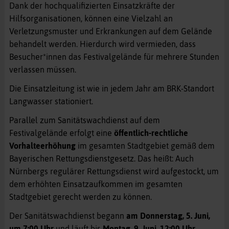
Dank der hochqualifizierten Einsatzkräfte der
Hilfsorganisationen, können eine Vielzahl an
Verletzungsmuster und Erkrankungen auf dem Gelände
behandelt werden. Hierdurch wird vermieden, dass
Besucher*innen das Festivalgelände für mehrere Stunden
verlassen müssen.
Die Einsatzleitung ist wie in jedem Jahr am BRK-Standort
Langwasser stationiert.
Parallel zum Sanitätswachdienst auf dem
Festivalgelände erfolgt eine
öffentlich-rechtliche
Vorhalteerhöhung
im gesamten Stadtgebiet gemäß dem
Bayerischen Rettungsdienstgesetz. Das heißt: Auch
Nürnbergs regulärer Rettungsdienst wird aufgestockt, um
dem erhöhten Einsatzaufkommen im gesamten
Stadtgebiet gerecht werden zu können.
Der Sanitätswachdienst begann
am Donnerstag, 5. Juni,
um 7:00 Uhr
und läuft bis
Montag, 9. Juni, 12:00 Uhr
–