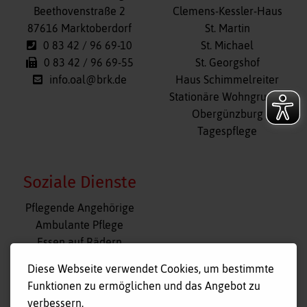
überspringen
Beethovenstraße 2
Clemens-Kessler-Haus
87616 Marktoberdorf
St. Martin
0 83 42 / 96 69-10
St. Michael
0 83 42 / 96 69-55
St. Georgshof
info.oal@brk.de
Haus Schimmelreiter
Stationäre Wohngruppe
Obergünzburg
Tagespflege
Soziale Dienste
Navigation
Pflegende Angehörige
überspringen
Ambulante Pflege
Essen auf Rädern
Fahr- und Begleitdienst
Diese Webseite verwendet Cookies, um bestimmte
Tagespflege
Funktionen zu ermöglichen und das Angebot zu
Hausnotruf
verbessern.