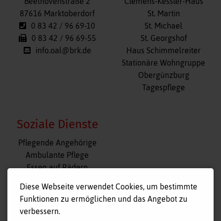
überspringen
Beethovenstraße 2
Clemens-Kessler-Haus
87616 Marktoberdorf
St. Martin
0 83 42 / 96 69-10
St. Michael
0 83 42 / 96 69-55
St. Georgshof
info.oal@brk.de
Haus Schimmelreiter
Stationäre Wohngruppe
Obergünzburg
Tagespflege
Soziale Dienste
Navigation
Pflegende Angehörige
überspringen
Ambulante Pflege
Essen auf Rädern
Fahr- und Begleitdienst
Diese Webseite verwendet Cookies, um bestimmte
Tagespflege
Funktionen zu ermöglichen und das Angebot zu
Hausnotruf
verbessern.