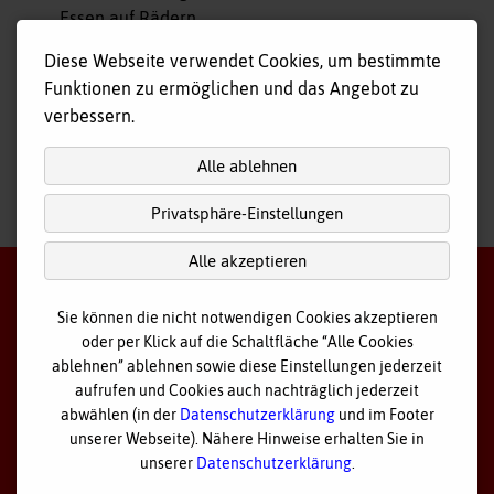
Essen auf Rädern
Fahr- und Begleitdienst
Diese Webseite verwendet Cookies, um bestimmte
Tagespflege
Funktionen zu ermöglichen und das Angebot zu
Hausnotruf
verbessern.
Alle ablehnen
Privatsphäre-Einstellungen
nach
oben
Alle akzeptieren
Sie können die nicht notwendigen Cookies akzeptieren
oder per Klick auf die Schaltfläche “Alle Cookies
©
2026 Bayerisches Rotes Kreuz - Kreisverband Ostallgäu
ablehnen” ablehnen sowie diese Einstellungen jederzeit
aufrufen und Cookies auch nachträglich jederzeit
Datenschutz
abwählen (in der
Datenschutzerklärung
und im Footer
unserer Webseite). Nähere Hinweise erhalten Sie in
Cookie Einstellungen
unserer
Datenschutzerklärung
.
Impressum