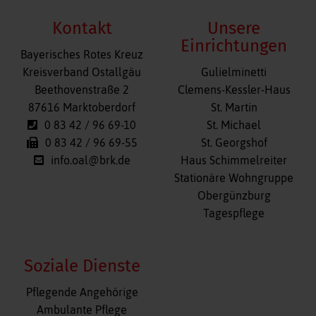
Kontakt
Unsere
Einrichtungen
Bayerisches Rotes Kreuz
Navigation
Kreisverband Ostallgäu
Gulielminetti
überspringen
Beethovenstraße 2
Clemens-Kessler-Haus
87616 Marktoberdorf
St. Martin
0 83 42 / 96 69-10
St. Michael
0 83 42 / 96 69-55
St. Georgshof
info.oal@brk.de
Haus Schimmelreiter
Stationäre Wohngruppe
Obergünzburg
Tagespflege
Soziale Dienste
Navigation
Pflegende Angehörige
überspringen
Ambulante Pflege