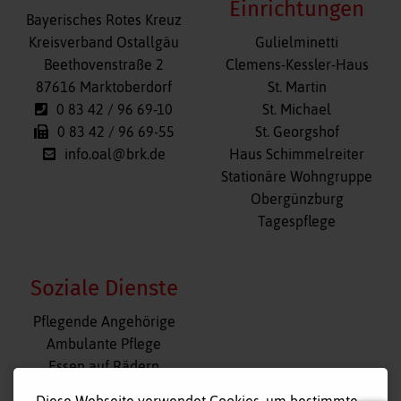
Einrichtungen
Bayerisches Rotes Kreuz
Navigation
Kreisverband Ostallgäu
Gulielminetti
überspringen
Beethovenstraße 2
Clemens-Kessler-Haus
87616 Marktoberdorf
St. Martin
0 83 42 / 96 69-10
St. Michael
0 83 42 / 96 69-55
St. Georgshof
info.oal@brk.de
Haus Schimmelreiter
Stationäre Wohngruppe
Obergünzburg
Tagespflege
Soziale Dienste
Navigation
Pflegende Angehörige
überspringen
Ambulante Pflege
Essen auf Rädern
Fahr- und Begleitdienst