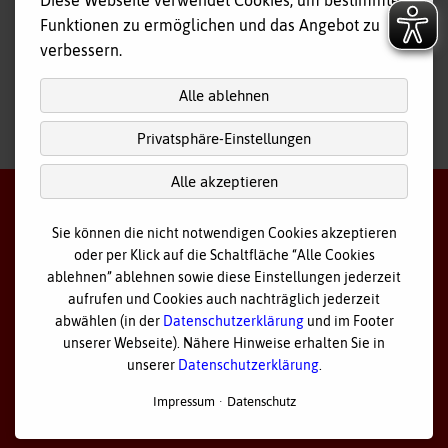
Diese Webseite verwendet Cookies, um bestimmte
Tagespflege
Funktionen zu ermöglichen und das Angebot zu
Hausnotruf
verbessern.
Alle ablehnen
Privatsphäre-Einstellungen
nach
oben
Alle akzeptieren
Sie können die nicht notwendigen Cookies akzeptieren
oder per Klick auf die Schaltfläche “Alle Cookies
©
2026 Bayerisches Rotes Kreuz - Kreisverband Ostallgäu
ablehnen” ablehnen sowie diese Einstellungen jederzeit
aufrufen und Cookies auch nachträglich jederzeit
Datenschutz
abwählen (in der
Datenschutzerklärung
und im Footer
unserer Webseite). Nähere Hinweise erhalten Sie in
Cookie Einstellungen
unserer
Datenschutzerklärung
.
Impressum
Impressum
Datenschutz
Sitemap