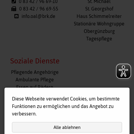
0 83 42 / 96 69-10
St. Michael
0 83 42 / 96 69-55
St. Georgshof
info.oal@brk.de
Haus Schimmelreiter
Stationäre Wohngruppe
Obergünzburg
Tagespflege
Soziale Dienste
Navigation
Pflegende Angehörige
überspringen
Ambulante Pflege
Essen auf Rädern
Fahr- und Begleitdienst
Diese Webseite verwendet Cookies, um bestimmte
Tagespflege
Funktionen zu ermöglichen und das Angebot zu
Hausnotruf
verbessern.
Alle ablehnen