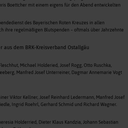
hris Boettcher mit einem eigens für den Abend entwickelten
pendedienst des Bayerischen Roten Kreuzes in allen
h ihre regelmäßigen Blutspenden – oftmals über Jahrzehnte
r aus dem BRK-Kreisverband Ostallgäu
 Fleschhut, Michael Holderied, Josef Rogg, Otto Ruschka,
Seeberg, Manfred Josef Unterreiner, Dagmar Annemarie Vogt
ner Viktor Kellner, Josef Reinhard Ledermann, Manfred Josef
edle, Ingrid Roehrl, Gerhard Schmid und Richard Wagner.
heresia Holderried, Dieter Klaus Kandzia, Johann Sebastian