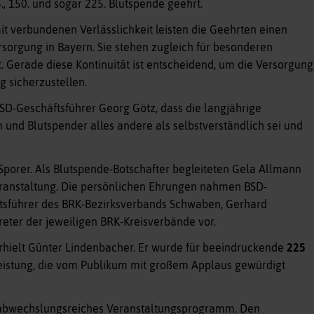
5., 150. und sogar 225. Blutspende geehrt.
t verbundenen Verlässlichkeit leisten die Geehrten einen
rsorgung in Bayern. Sie stehen zugleich für besonderen
Gerade diese Kontinuität ist entscheidend, um die Versorgung
g sicherzustellen.
SD-Geschäftsführer Georg Götz, dass die langjährige
 und Blutspender alles andere als selbstverständlich sei und
porer. Als Blutspende-Botschafter begleiteten Gela Allmann
eranstaltung. Die persönlichen Ehrungen nahmen BSD-
ftsführer des BRK-Bezirksverbands Schwaben, Gerhard
reter der jeweiligen BRK-Kreisverbände vor.
hielt Günter Lindenbacher. Er wurde für beeindruckende
225
istung, die vom Publikum mit großem Applaus gewürdigt
 abwechslungsreiches Veranstaltungsprogramm. Den