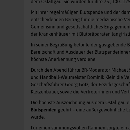
dem Ostallgäu. Sie wurden für ihre 75., 100., 12
Mit ihrer regelmäßigen Blutspende und der dami
entscheidenden Beitrag für die medizinische Ve
Gemeinsinn und gesellschaftliches Engagement. 
der Krankenhäuser mit Blutpräparaten langfristi
In seiner Begrüßung betonte der gastgebende B
Bereitschaft und Ausdauer der Blutspenderinnen
höchste Anerkennung verdiene.
Durch den Abend führte BR-Moderator Michael S
und Handball-Weltmeister Dominik Klein die V
Geschäftsführer Georg Götz, der Bezirksgeschä
Kletzenbauer, sowie die Vertreterinnen und Vert
Die höchste Auszeichnung aus dem Ostallgäu er
Blutspenden
geehrt – eine außergewöhnliche Le
wurde.
Für einen stimmungsvollen Rahmen sorgte ein