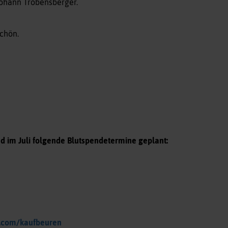
Johann Tröbensberger.
chön.
d im Juli folgende Blutspendetermine geplant:
.com/kaufbeuren