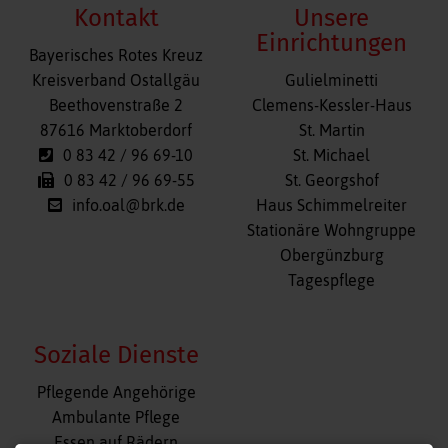
Kontakt
Unsere
Einrichtungen
Bayerisches Rotes Kreuz
Navigation
Kreisverband Ostallgäu
Gulielminetti
überspringen
Beethovenstraße 2
Clemens-Kessler-Haus
87616 Marktoberdorf
St. Martin
0 83 42 / 96 69-10
St. Michael
0 83 42 / 96 69-55
St. Georgshof
info.oal@brk.de
Haus Schimmelreiter
Stationäre Wohngruppe
Obergünzburg
Tagespflege
Soziale Dienste
Navigation
Pflegende Angehörige
überspringen
Ambulante Pflege
Essen auf Rädern