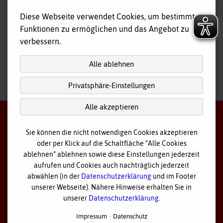
Fahr- und Begleitdienst
Diese Webseite verwendet Cookies, um bestimmte
Tagespflege
Funktionen zu ermöglichen und das Angebot zu
Hausnotruf
verbessern.
Alle ablehnen
Privatsphäre-Einstellungen
nach
oben
Alle akzeptieren
Sie können die nicht notwendigen Cookies akzeptieren
oder per Klick auf die Schaltfläche “Alle Cookies
©
2026 Bayerisches Rotes Kreuz - Kreisverband Ostallgäu
ablehnen” ablehnen sowie diese Einstellungen jederzeit
aufrufen und Cookies auch nachträglich jederzeit
Datenschutz
abwählen (in der
Datenschutzerklärung
und im Footer
unserer Webseite). Nähere Hinweise erhalten Sie in
Cookie Einstellungen
unserer
Datenschutzerklärung
.
Impressum
Impressum
Datenschutz