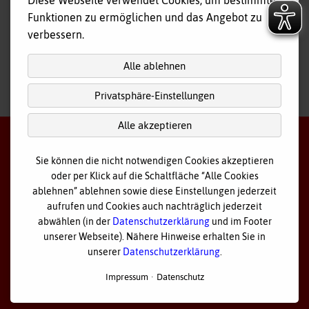
Diese Webseite verwendet Cookies, um bestimmte
Tagespflege
Funktionen zu ermöglichen und das Angebot zu
Hausnotruf
verbessern.
Alle ablehnen
Privatsphäre-Einstellungen
nach
oben
Alle akzeptieren
Sie können die nicht notwendigen Cookies akzeptieren
oder per Klick auf die Schaltfläche “Alle Cookies
©
2026 Bayerisches Rotes Kreuz - Kreisverband Ostallgäu
ablehnen” ablehnen sowie diese Einstellungen jederzeit
aufrufen und Cookies auch nachträglich jederzeit
Datenschutz
abwählen (in der
Datenschutzerklärung
und im Footer
unserer Webseite). Nähere Hinweise erhalten Sie in
Cookie Einstellungen
unserer
Datenschutzerklärung
.
Impressum
Impressum
Datenschutz
Sitemap