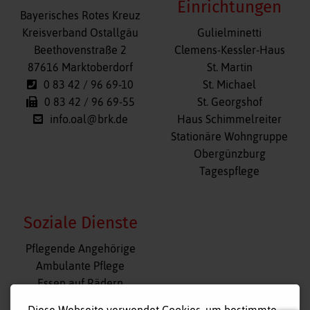
Einrichtungen
Bayerisches Rotes Kreuz
Navigation
Kreisverband Ostallgäu
Gulielminetti
überspringen
Beethovenstraße 2
Clemens-Kessler-Haus
87616 Marktoberdorf
St. Martin
0 83 42 / 96 69-10
St. Michael
0 83 42 / 96 69-55
St. Georgshof
info.oal@brk.de
Haus Schimmelreiter
Stationäre Wohngruppe
Obergünzburg
Tagespflege
Soziale Dienste
Navigation
Pflegende Angehörige
überspringen
Ambulante Pflege
Essen auf Rädern
Fahr- und Begleitdienst