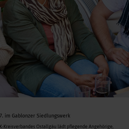
7. im Gablonzer Siedlungswerk
K-Kreisverbandes Ostallgäu lädt pflegende Angehörige,