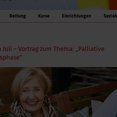
Rettung
Kurse
Einrichtungen
Sozial
Juli – Vortrag zum Thema: „Palliative
nsphase“