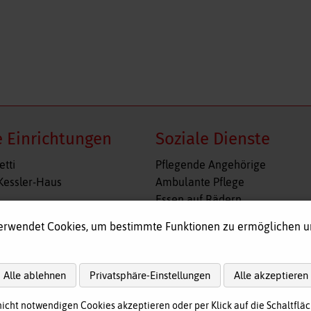
 Einrichtungen
Soziale Dienste
n
Navigation
etti
Pflegende Angehörige
gen
überspringen
Kessler-Haus
Ambulante Pflege
Essen auf Rädern
l
Fahr- und Begleitdienst
erwendet Cookies, um bestimmte Funktionen zu ermöglichen 
shof
Tagespflege
immelreiter
Hausnotruf
re Wohngruppe Obergünzburg
Alle ablehnen
Privatsphäre-Einstellungen
Alle akzeptieren
ege
nicht notwendigen Cookies akzeptieren oder per Klick auf die Schaltfläc