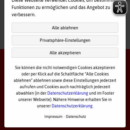
Diese Webseite verwendet Cookies, um bestimmte
Tagespflege
Funktionen zu ermöglichen und das Angebot zu
Hausnotruf
verbessern.
Alle ablehnen
Privatsphäre-Einstellungen
nach
oben
Alle akzeptieren
Sie können die nicht notwendigen Cookies akzeptieren
oder per Klick auf die Schaltfläche “Alle Cookies
©
2026 Bayerisches Rotes Kreuz - Kreisverband Ostallgäu
ablehnen” ablehnen sowie diese Einstellungen jederzeit
aufrufen und Cookies auch nachträglich jederzeit
Datenschutz
abwählen (in der
Datenschutzerklärung
und im Footer
unserer Webseite). Nähere Hinweise erhalten Sie in
Cookie Einstellungen
unserer
Datenschutzerklärung
.
Impressum
Impressum
Datenschutz
Sitemap