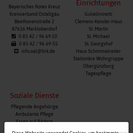
Einrichtungen
Bayerisches Rotes Kreuz
Navigation
Kreisverband Ostallgäu
Gulielminetti
überspringen
Beethovenstraße 2
Clemens-Kessler-Haus
87616 Marktoberdorf
St. Martin
0 83 42 / 96 69-10
St. Michael
0 83 42 / 96 69-55
St. Georgshof
info.oal@brk.de
Haus Schimmelreiter
Stationäre Wohngruppe
Obergünzburg
Tagespflege
Soziale Dienste
Navigation
Pflegende Angehörige
überspringen
Ambulante Pflege
Essen auf Rädern
Fahr- und Begleitdienst