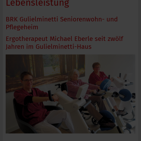
Lebensleistung
BRK Gulielminetti Seniorenwohn- und
Pflegeheim
Ergotherapeut Michael Eberle seit zwölf
Jahren im Gulielminetti-Haus