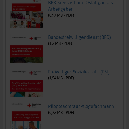
BRK Kreisverband Ostallgäu als
Arbeitgeber
(
0,97
MB -
PDF
)
Bundesfreiwilligendienst (BFD)
(
1,2
MB -
PDF
)
Freiwilliges Soziales Jahr (FSJ)
(
1,54
MB -
PDF
)
Pflegefachfrau/Pflegefachmann
(
0,72
MB -
PDF
)