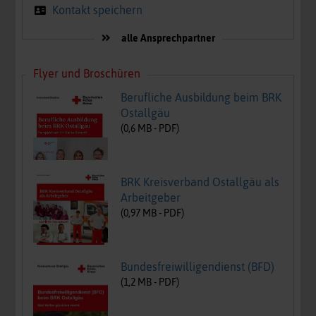
Kontakt speichern
alle Ansprechpartner
Flyer und Broschüren
Berufliche Ausbildung beim BRK
Ostallgäu
(
0,6
MB -
PDF
)
BRK Kreisverband Ostallgäu als
Arbeitgeber
(
0,97
MB -
PDF
)
Bundesfreiwilligendienst (BFD)
(
1,2
MB -
PDF
)