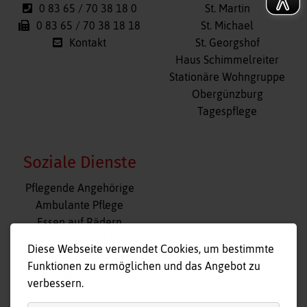
0 83 65 / 70 38 18 0
St. Martin
0 83 65 / 70 38 18 18
St. Michael
Kontakt
St. Georgshof
Haus Schimmelreiter
Stationäre Wohngruppe
Obergünzburg
Tagespflege
Soziale Dienste
Navigation
Pflegende Angehörige
überspringen
Ambulante Pflege
Essen auf Rädern
Fahr- und Begleitdienst
Diese Webseite verwendet Cookies, um bestimmte
Tagespflege
Funktionen zu ermöglichen und das Angebot zu
Hausnotruf
verbessern.