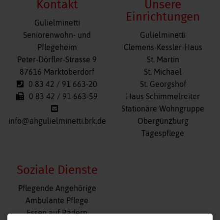
Kontakt
Unsere
Einrichtungen
Gulielminetti
Navigation
Seniorenwohn- und
Gulielminetti
überspringen
Pflegeheim
Clemens-Kessler-Haus
Peter-Dörfler-Strasse 9
St. Martin
87616 Marktoberdorf
St. Michael
0 83 42 / 91 663-20
St. Georgshof
0 83 42 / 91 663-59
Haus Schimmelreiter
Stationäre Wohngruppe
info@ahgulielminetti.brk.de
Obergünzburg
Tagespflege
Soziale Dienste
Navigation
Pflegende Angehörige
überspringen
Ambulante Pflege
Essen auf Rädern