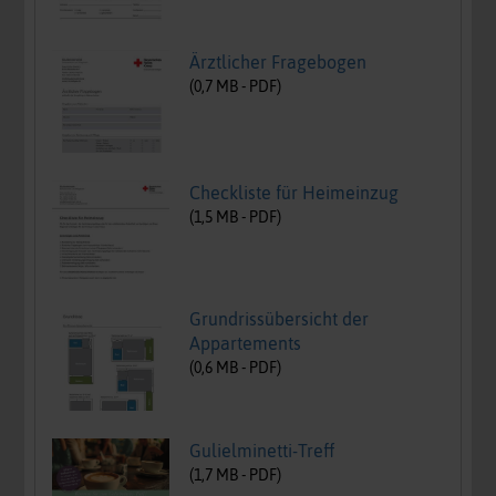
Ärztlicher Fragebogen
(
0,7
MB -
PDF
)
Checkliste für Heimeinzug
(
1,5
MB -
PDF
)
Grundrissübersicht der
Appartements
(
0,6
MB -
PDF
)
Gulielminetti-Treff
(
1,7
MB -
PDF
)