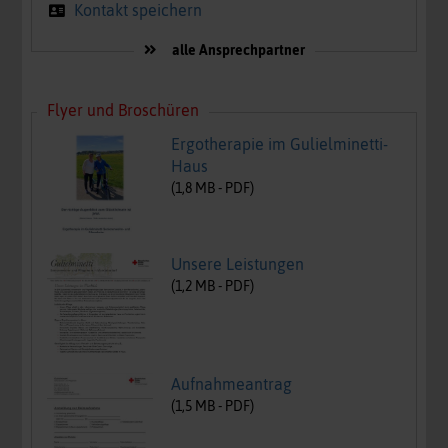
Kontakt speichern
alle Ansprechpartner
Flyer und Broschüren
Ergotherapie im Gulielminetti-
Haus
(
1,8
MB -
PDF
)
Unsere Leistungen
(
1,2
MB -
PDF
)
Aufnahmeantrag
(
1,5
MB -
PDF
)