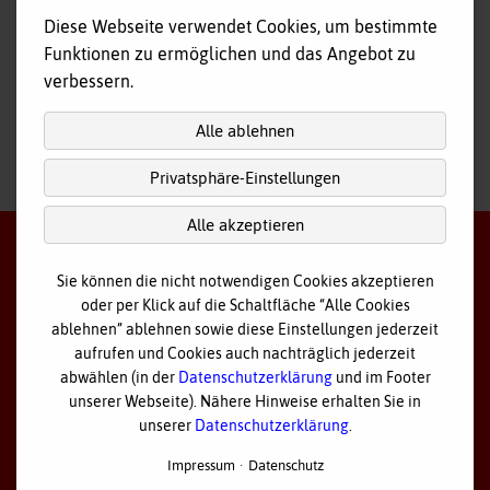
Fahr- und Begleitdienst
Diese Webseite verwendet Cookies, um bestimmte
Tagespflege
Funktionen zu ermöglichen und das Angebot zu
Hausnotruf
verbessern.
Alle ablehnen
Privatsphäre-Einstellungen
nach
oben
Alle akzeptieren
Sie können die nicht notwendigen Cookies akzeptieren
oder per Klick auf die Schaltfläche “Alle Cookies
©
2026 Bayerisches Rotes Kreuz - Kreisverband Ostallgäu
ablehnen” ablehnen sowie diese Einstellungen jederzeit
aufrufen und Cookies auch nachträglich jederzeit
Datenschutz
abwählen (in der
Datenschutzerklärung
und im Footer
unserer Webseite). Nähere Hinweise erhalten Sie in
Cookie Einstellungen
unserer
Datenschutzerklärung
.
Impressum
Impressum
Datenschutz
Sitemap