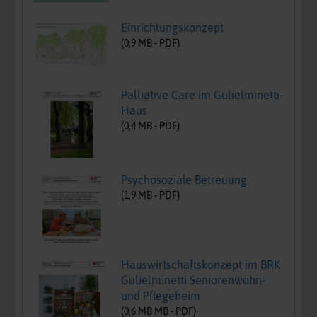
Einrichtungskonzept
(
0,9
MB -
PDF
)
Palliative Care im Gulielminetti-
Haus
(
0,4
MB -
PDF
)
Psychosoziale Betreuung
(
1,9
MB -
PDF
)
Hauswirtschaftskonzept im BRK
Gulielminetti Seniorenwohn-
und Pflegeheim
(
0,6 MB
MB -
PDF
)