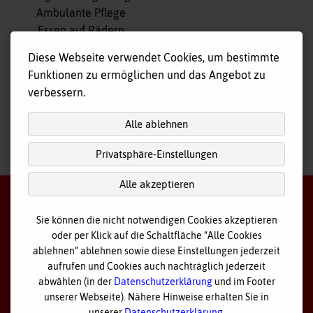
überspringen
Ambulante Pflege
Essen auf Rädern
Fahr- und Begleitdienst
Diese Webseite verwendet Cookies, um bestimmte
Tagespflege
Funktionen zu ermöglichen und das Angebot zu
Hausnotruf
verbessern.
Alle ablehnen
Privatsphäre-Einstellungen
nach
oben
Alle akzeptieren
Sie können die nicht notwendigen Cookies akzeptieren
oder per Klick auf die Schaltfläche “Alle Cookies
©
2026 Bayerisches Rotes Kreuz - Kreisverband Ostallgäu
ablehnen” ablehnen sowie diese Einstellungen jederzeit
aufrufen und Cookies auch nachträglich jederzeit
Datenschutz
abwählen (in der
Datenschutzerklärung
und im Footer
unserer Webseite). Nähere Hinweise erhalten Sie in
Cookie Einstellungen
unserer
Datenschutzerklärung
.