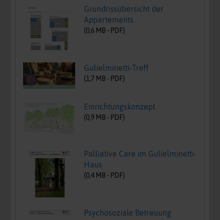
Grundrissübersicht der
Appartements
(
0,6
MB -
PDF
)
Gulielminetti-Treff
(
1,7
MB -
PDF
)
Einrichtungskonzept
(
0,9
MB -
PDF
)
Palliative Care im Gulielminetti-
Haus
(
0,4
MB -
PDF
)
Psychosoziale Betreuung