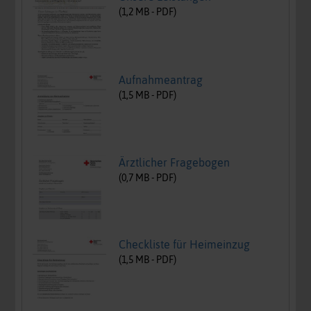
(
1,2
MB -
PDF
)
Aufnahmeantrag
(
1,5
MB -
PDF
)
Ärztlicher Fragebogen
(
0,7
MB -
PDF
)
Checkliste für Heimeinzug
(
1,5
MB -
PDF
)