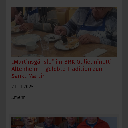
„Martinsgänsle“ im BRK Gulielminetti
Altenheim – gelebte Tradition zum
Sankt Martin
21.11.2025
...mehr