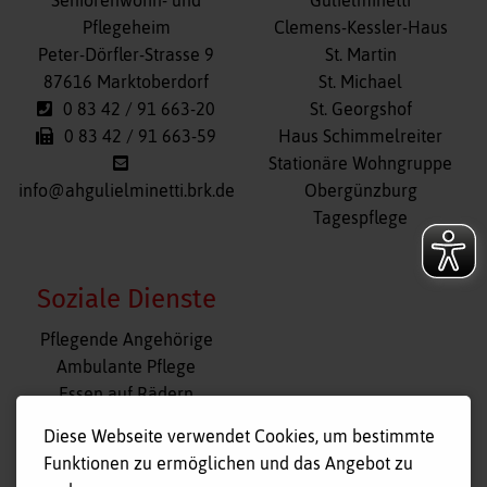
überspringen
Pflegeheim
Clemens-Kessler-Haus
Peter-Dörfler-Strasse 9
St. Martin
87616 Marktoberdorf
St. Michael
0 83 42 / 91 663-20
St. Georgshof
0 83 42 / 91 663-59
Haus Schimmelreiter
Stationäre Wohngruppe
info@ahgulielminetti.brk.de
Obergünzburg
Tagespflege
Soziale Dienste
Navigation
Pflegende Angehörige
überspringen
Ambulante Pflege
Essen auf Rädern
Fahr- und Begleitdienst
Diese Webseite verwendet Cookies, um bestimmte
Tagespflege
Funktionen zu ermöglichen und das Angebot zu
Hausnotruf