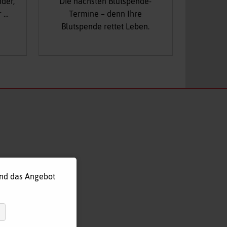
nder,
Die nächsten Blutspende-
r …
Termine – denn Ihre
Blutspende rettet Leben.
und das Angebot