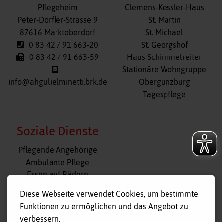
überspringen
Pflegeheim
Clemens-Kessler-Haus
Peter-Dörfler-Strasse 9
St. Martin
87616 Marktoberdorf
St. Michael
0 83 42 / 91 663-20
St. Georgshof
0 83 42 / 91 663-59
Haus Schimmelreiter
Stationäre Wohngruppe
info@ahgulielminetti.brk.de
Obergünzburg
Tagespflege
Soziale Dienste
Navigation
Pflegende Angehörige
überspringen
Ambulante Pflege
Essen auf Rädern
Fahr- und Begleitdienst
Diese Webseite verwendet Cookies, um bestimmte
Tagespflege
Funktionen zu ermöglichen und das Angebot zu
Hausnotruf
verbessern.