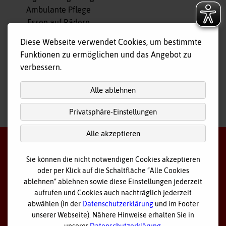
überspringen
Ambulante Pflege
Essen auf Rädern
Fahr- und Begleitdienst
Diese Webseite verwendet Cookies, um bestimmte
Tagespflege
Funktionen zu ermöglichen und das Angebot zu
Hausnotruf
verbessern.
Alle ablehnen
Privatsphäre-Einstellungen
nach
oben
Alle akzeptieren
Sie können die nicht notwendigen Cookies akzeptieren
oder per Klick auf die Schaltfläche “Alle Cookies
©
2026 Bayerisches Rotes Kreuz - Kreisverband Ostallgäu
ablehnen” ablehnen sowie diese Einstellungen jederzeit
aufrufen und Cookies auch nachträglich jederzeit
Datenschutz
abwählen (in der
Datenschutzerklärung
und im Footer
unserer Webseite). Nähere Hinweise erhalten Sie in
Cookie Einstellungen