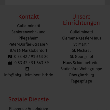
Kontakt
Unsere
Einrichtungen
Gulielminetti
Navigation
Seniorenwohn- und
Gulielminetti
überspringen
Pflegeheim
Clemens-Kessler-Haus
Peter-Dörfler-Strasse 9
St. Martin
87616 Marktoberdorf
St. Michael
0 83 42 / 91 663-20
St. Georgshof
0 83 42 / 91 663-59
Haus Schimmelreiter
Stationäre Wohngruppe
info@ahgulielminetti.brk.de
Obergünzburg
Tagespflege
Soziale Dienste
Navigation
Pflegende Angehörige