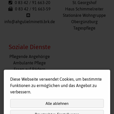
0 83 42 / 91 663-20
St. Georgshof
0 83 42 / 91 663-59
Haus Schimmelreiter
Stationäre Wohngruppe
info@ahgulielminetti.brk.de
Obergünzburg
Tagespflege
Soziale Dienste
Navigation
Pflegende Angehörige
überspringen
Ambulante Pflege
Essen auf Rädern
Fahr- und Begleitdienst
Diese Webseite verwendet Cookies, um bestimmte
Tagespflege
Funktionen zu ermöglichen und das Angebot zu
Hausnotruf
verbessern.
Alle ablehnen