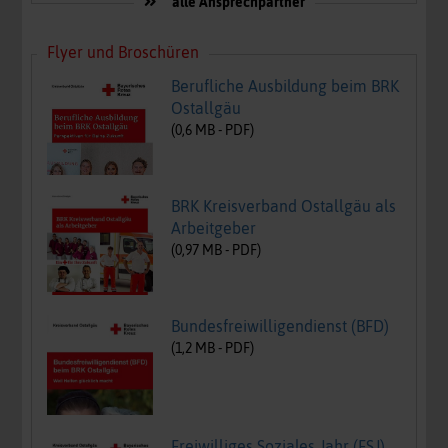
alle Ansprechpartner
Flyer und Broschüren
Berufliche Ausbildung beim BRK
Ostallgäu
(
0,6
MB -
PDF
)
BRK Kreisverband Ostallgäu als
Arbeitgeber
(
0,97
MB -
PDF
)
Bundesfreiwilligendienst (BFD)
(
1,2
MB -
PDF
)
Freiwilliges Soziales Jahr (FSJ)