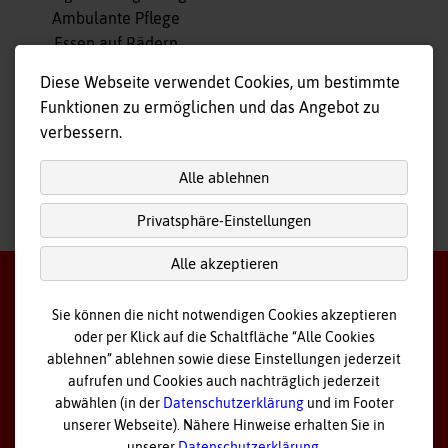
überspringen
Ambulante Pflege
Essen auf Rädern
Fahr- und Begleitdienst
Diese Webseite verwendet Cookies, um bestimmte
Tagespflege
Funktionen zu ermöglichen und das Angebot zu
Hausnotruf
verbessern.
Alle ablehnen
Privatsphäre-Einstellungen
nach
oben
Alle akzeptieren
Sie können die nicht notwendigen Cookies akzeptieren
oder per Klick auf die Schaltfläche “Alle Cookies
©
2026 Bayerisches Rotes Kreuz - Kreisverband Ostallgäu
ablehnen” ablehnen sowie diese Einstellungen jederzeit
aufrufen und Cookies auch nachträglich jederzeit
Datenschutz
abwählen (in der
Datenschutzerklärung
und im Footer
unserer Webseite). Nähere Hinweise erhalten Sie in
Cookie Einstellungen
unserer
Datenschutzerklärung
.