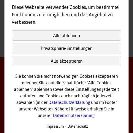
Fahr- und Begleitdienst
Diese Webseite verwendet Cookies, um bestimmte
Tagespflege
Funktionen zu ermöglichen und das Angebot zu
Hausnotruf
verbessern.
Alle ablehnen
Privatsphäre-Einstellungen
nach
oben
Alle akzeptieren
Sie können die nicht notwendigen Cookies akzeptieren
oder per Klick auf die Schaltfläche “Alle Cookies
©
2026 Bayerisches Rotes Kreuz - Kreisverband Ostallgäu
ablehnen” ablehnen sowie diese Einstellungen jederzeit
aufrufen und Cookies auch nachträglich jederzeit
Datenschutz
abwählen (in der
Datenschutzerklärung
und im Footer
unserer Webseite). Nähere Hinweise erhalten Sie in
Cookie Einstellungen
unserer
Datenschutzerklärung
.
Impressum
Impressum
Datenschutz
Sitemap