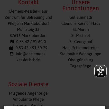
Kontakt
Unsere
Einrichtungen
Clemens-Kessler-Haus
Navigation
Zentrum für Betreuung und
Gulielminetti
überspringen
Pflege in Marktoberdorf
Clemens-Kessler-Haus
Mühlsteig 33
St. Martin
87616 Marktoberdorf
St. Michael
0 83 42 / 91 60-0
St. Georgshof
0 83 42 / 91 60-79
Haus Schimmelreiter
info@ahclemens-
Stationäre Wohngruppe
kessler.brk.de
Obergünzburg
Tagespflege
Soziale Dienste
Navigation
Pflegende Angehörige
überspringen
Ambulante Pflege
Essen auf Rädern