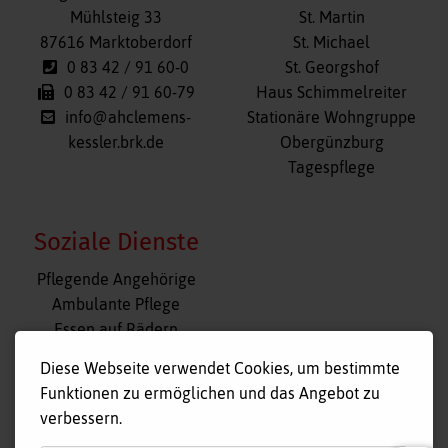
Mühlsteig 33
St. Martin
87616 Marktoberdorf
St. Michael
0 83 42 / 91 60-0
St. Georgshof
0 83 42 / 91 60-79
Haus Schimmelreiter
info@ahclemens-
Stationäre Wohngruppe
kessler.brk.de
Obergünzburg
Tagespflege
Soziale Dienste
Navigation
Pflegende Angehörige
überspringen
Ambulante Pflege
Essen auf Rädern
Fahr- und Begleitdienst
Diese Webseite verwendet Cookies, um bestimmte
Tagespflege
Funktionen zu ermöglichen und das Angebot zu
Hausnotruf
verbessern.